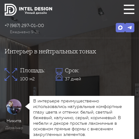
+7 (987) 297-01-00
Ежедневно 9-21
Интерьер в нейтральных тонах
Площадь:
Срок:
100 м2
37 дней
В интерьере преимущественно
использовались натуральные комфортные
глазу цвета и оттенки: белый, светлый
бежевый, капучино, серый, коричневый. В
Никита
мебели и декоре простые лаконичные в
Дизайнер
основном прямые формы с внесением
закругленных элементов.