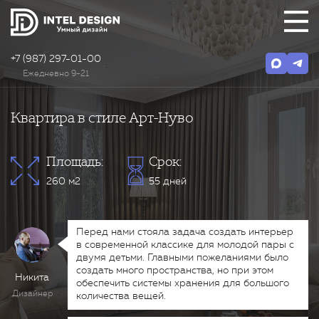
+7 (987) 297-01-00
Ежедневно 9-21
Квартира в стиле Арт-Нуво
Площадь:
Срок:
260 м2
55 дней
Перед нами стояла задача создать интерьер
в современной классике для молодой пары с
двумя детьми. Главными пожеланиями было
создать много пространства, но при этом
Никита
обеспечить системы хранения для большого
Дизайнер
количества вещей.