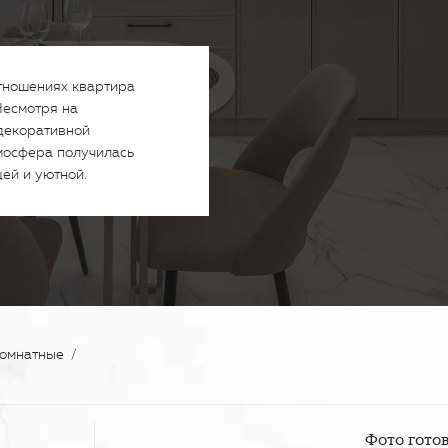
отношениях квартира
Несмотря на
 декоративной
тмосфера получилась
ей и уютной.
комнатные
/
Фото готов