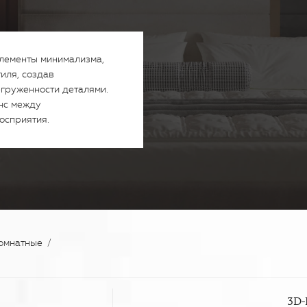
элементы минимализма,
иля, создав
егруженности деталями.
нс между
осприятия.
комнатные
/
3D-