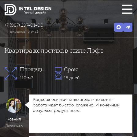
+7 (987) 297-01-00
Ежедневно 9-21
Квартира холостяка в стиле Лофт
Площадь:
Срок:
110 м2
15 дней
Когда заказчики четко знают что хотят -
работа идет быстро, слажено. И конечный
результат радует всех.
Ксения
Дизайнер